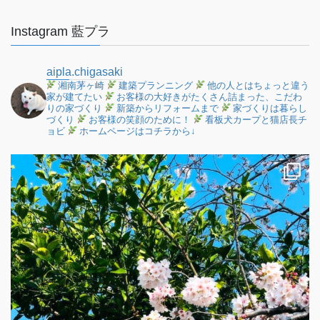
Instagram 藍プラ
aipla.chigasaki
湘南茅ヶ崎
建築プランニング
他の人とはちょっと違う
家が建てたい
お客様の大好きがたくさん詰まった、こだわ
りの家づくり
新築からリフォームまで
家づくりは暮らし
づくり
お客様の笑顔のために！
看板犬カープと猫店長チ
ョビ
ホームページはコチラから↓