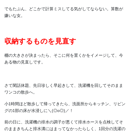
でもたぶん、どこかで計算ミスしてる気がしてならない。算数が
嫌いな女。
収納するものを見直す
棚の大きさが決まったら、そこに何を置くかをイメージして、今
ある物の見直しです。
さて閑話休題、先日珍しく早起きして、洗濯機を回してそのまま
ワンコの散歩へ。
小1時間ほど散歩して帰ってきたら、洗面所からキッチン、リビン
グの1部の床が水浸しに＼(◎o◎)／！
前の日に、洗濯機の排水の調子が悪くて排水ホースを点検してそ
のままきちんと排水溝にはまってなかったらしく、1回分の洗濯の