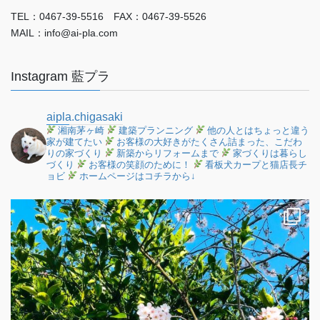
TEL：0467-39-5516 FAX：0467-39-5526
MAIL：info@ai-pla.com
Instagram 藍プラ
aipla.chigasaki
湘南茅ヶ崎
建築プランニング
他の人とはちょっと違う
家が建てたい
お客様の大好きがたくさん詰まった、こだわ
りの家づくり
新築からリフォームまで
家づくりは暮らし
づくり
お客様の笑顔のために！
看板犬カープと猫店長チ
ョビ
ホームページはコチラから↓