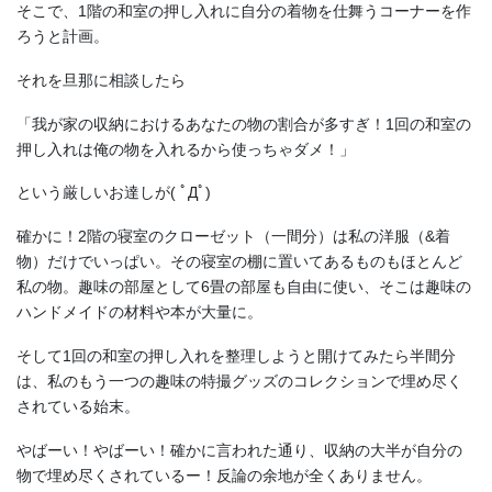
そこで、1階の和室の押し入れに自分の着物を仕舞うコーナーを作
ろうと計画。
それを旦那に相談したら
「我が家の収納におけるあなたの物の割合が多すぎ！1回の和室の
押し入れは俺の物を入れるから使っちゃダメ！」
という厳しいお達しが( ﾟДﾟ)
確かに！2階の寝室のクローゼット（一間分）は私の洋服（&着
物）だけでいっぱい。その寝室の棚に置いてあるものもほとんど
私の物。趣味の部屋として6畳の部屋も自由に使い、そこは趣味の
ハンドメイドの材料や本が大量に。
そして1回の和室の押し入れを整理しようと開けてみたら半間分
は、私のもう一つの趣味の特撮グッズのコレクションで埋め尽く
されている始末。
やばーい！やばーい！確かに言われた通り、収納の大半が自分の
物で埋め尽くされているー！反論の余地が全くありません。