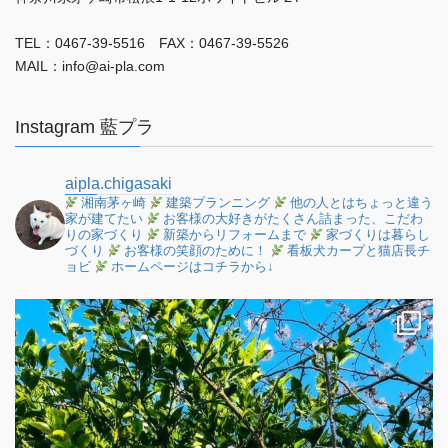
TEL：0467-39-5516 FAX：0467-39-5526
MAIL：info@ai-pla.com
Instagram 藍プラ
aipla.chigasaki
湘南茅ヶ崎
建築プランニング
他の人とはちょっと違う
家が建てたい
お客様の大好きがたくさん詰まった、こだわ
りの家づくり
新築からリフォームまで
家づくりは暮らし
づくり
お客様の笑顔のために！
看板犬カープと猫店長チ
ョビ
ホームページはコチラから↓