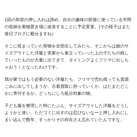
1回の和室の押し入れは諦め、自分の趣味の部屋に使っている半間
の収納を着物置き場に改造することに予定変更。(その様子はまた
後日ブログに載せますね）
そこに収まっていた荷物を全部出してみたら、そこからは娘のサ
イズアウトした洋服と実家から巣立っていった上の子たちの残し
ていったものが大量に出てきて、タイミングよくフリマに出しち
ゃおう！となったわけです。
我が家ではもう必要のない洋服たち、フリマで売れ残っても資源
ごみに出してしまうか、古着買取に持っていくか、はたまたどこ
かに寄付するか。どっちにしろ処分対象の物。
子ども服を整理した時にたぶん、サイズアウトした洋服をどうし
ようかと迷い、ただゴミに出すのは忍びないなーと押し入れにし
まい込んで数年、すっかりその存在さえ忘れていたんですな。